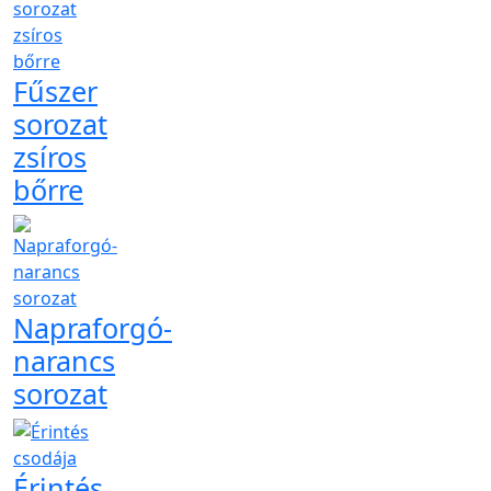
Fűszer
sorozat
zsíros
bőrre
Napraforgó-
narancs
sorozat
Érintés