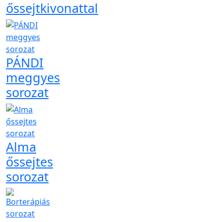
őssejtkivonattal
PÁNDI
meggyes
sorozat
Alma
őssejtes
sorozat