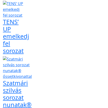
TENS’
UP
emelkedj
fel
sorozat
Szatmári
szilvás
sorozat
nunatak®