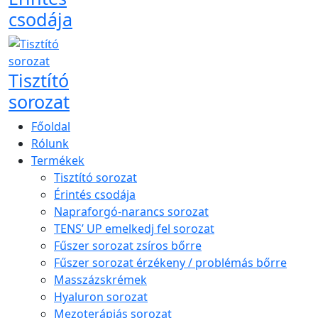
csodája
Tisztító
sorozat
Főoldal
Rólunk
Termékek
Tisztító sorozat
Érintés csodája
Napraforgó-narancs sorozat
TENS’ UP emelkedj fel sorozat
Fűszer sorozat zsíros bőrre
Fűszer sorozat érzékeny / problémás bőrre
Masszázskrémek
Hyaluron sorozat
Mezoterápiás sorozat