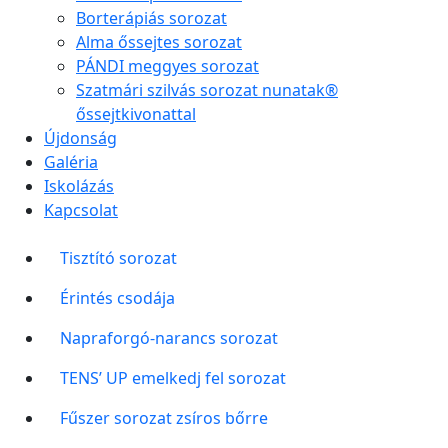
Borterápiás sorozat
Alma őssejtes sorozat
PÁNDI meggyes sorozat
Szatmári szilvás sorozat nunatak®
őssejtkivonattal
Újdonság
Galéria
Iskolázás
Kapcsolat
Tisztító sorozat
Érintés csodája
Napraforgó-narancs sorozat
TENS’ UP emelkedj fel sorozat
Fűszer sorozat zsíros bőrre