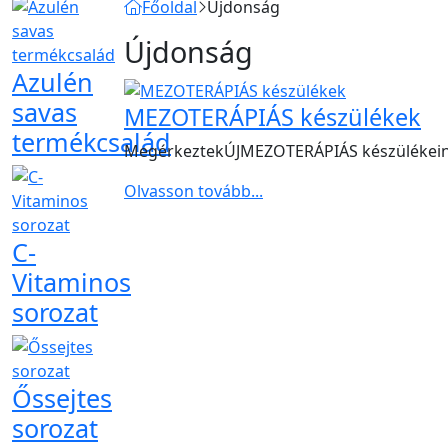
Főoldal
Újdonság
Újdonság
Azulén
savas
MEZOTERÁPIÁS készülékek
termékcsalád
MegérkeztekÚJMEZOTERÁPIÁS készülékein
Olvasson tovább...
C-
Vitaminos
sorozat
Őssejtes
sorozat