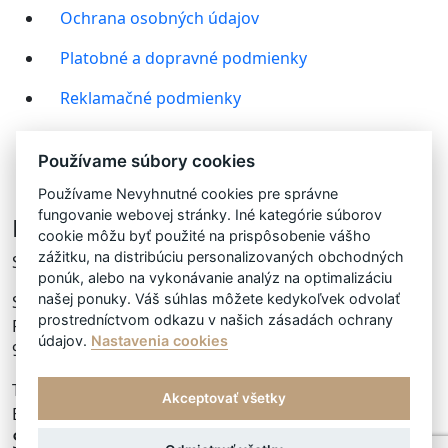
Ochrana osobných údajov
Platobné a dopravné podmienky
Reklamačné podmienky
Ako nakupovať?
Používame súbory cookies
FACEBOOK
Používame Nevyhnutné cookies pre správne
fungovanie webovej stránky. Iné kategórie súborov
Distribútor slovakia&czech republik
cookie môžu byť použité na prispôsobenie vášho
zážitku, na distribúciu personalizovaných obchodných
Since 2013
ponúk, alebo na vykonávanie analýz na optimalizáciu
našej ponuky. Váš súhlas môžete kedykoľvek odvolať
Sanus Per Aquam s.r.o.
prostredníctvom odkazu v našich zásadách ochrany
Palatínova 38,
údajov.
Nastavenia cookies
945 01 Komárno
Tel.:
+421 908 833 680
Akceptovať všetky
Email:
info@heliadprofessional.sk
Sledujte nás na FACEBOOKU