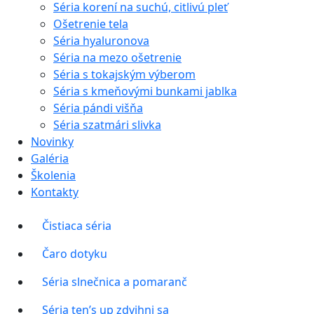
Séria korení na suchú, citlivú pleť
Ošetrenie tela
Séria hyaluronova
Séria na mezo ošetrenie
Séria s tokajským výberom
Séria s kmeňovými bunkami jablka
Séria pándi višňa
Séria szatmári slivka
Novinky
Galéria
Školenia
Kontakty
Čistiaca séria
Čaro dotyku
Séria slnečnica a pomaranč
Séria ten’s up zdvihni sa