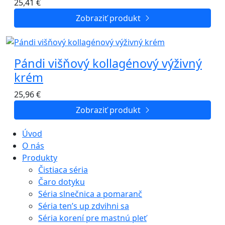
25,41
€
Zobraziť produkt
Pándi višňový kollagénový výživný
krém
25,96
€
Zobraziť produkt
Úvod
O nás
Produkty
Čistiaca séria
Čaro dotyku
Séria slnečnica a pomaranč
Séria ten’s up zdvihni sa
Séria korení pre mastnú pleť