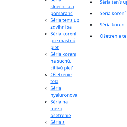
Séria ten’s u
slnečnica a
pomaranč
Séria korení
Séria ten’s up
Séria korení 
zdvihni sa
Séria korení
Ošetrenie te
pre mastnú
pleť
Séria korení
na suchú,
citlivú pleť
Ošetrenie
tela
Séria
hyaluronova
Séria na
mezo
ošetrenie
Séria s