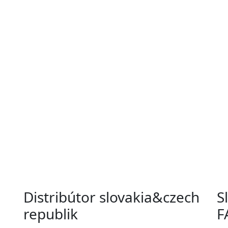
Distribútor slovakia&czech
S
republik
F