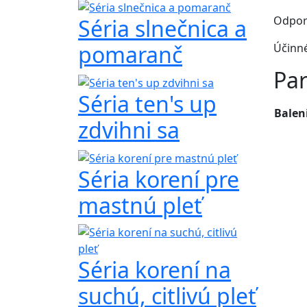
Odpor
Séria slnečnica a
pomaranč
Účinné
Pa
Séria ten's up
Balen
zdvihni sa
Séria korení pre
mastnú pleť
Séria korení na
suchú, citlivú pleť