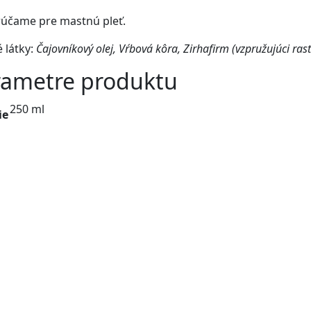
účame pre mastnú pleť.
 látky:
Čajovníkový olej, Vŕbová kôra, Zirhafirm (vzpružujúci rast
rametre produktu
250 ml
ie