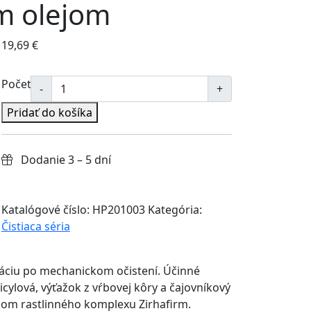
ým olejom
19,69
€
Počet
Pridať do košíka
Dodanie 3 – 5 dní
Katalógové číslo:
HP201003
Kategória:
Čistiaca séria
káciu po mechanickom očistení. Účinné
cylová, výťažok z vŕbovej kôry a čajovníkový
žkom rastlinného komplexu Zirhafirm.