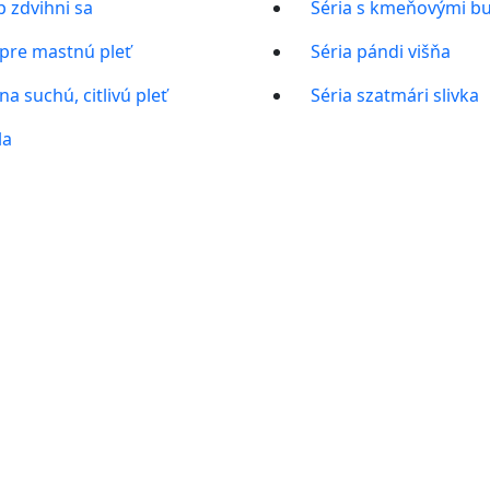
p zdvihni sa
Séria s kmeňovými bu
 pre mastnú pleť
Séria pándi višňa
na suchú, citlivú pleť
Séria szatmári slivka
la