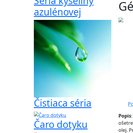
Séria kyseliny
Gé
azulénovej
Čistiaca séria
Po
Popis
Čaro dotyku
ošetre
olej. 