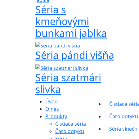
Séria s
kmeňovými
bunkami jablka
Séria pándi višňa
Séria szatmári
slivka
Úvod
Čistiaca séri
O nás
Produkty
Čaro dotyku
Čistiaca séria
Séria slnečn
Čaro dotyku
Séria