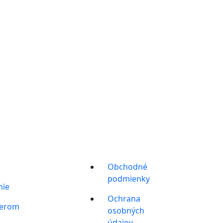
Obchodné
podmienky
nie
Ochrana
berom
osobných
údajov