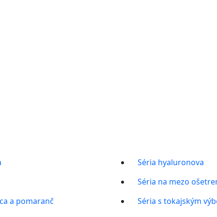
a
Séria hyaluronova
Séria na mezo ošetre
ica a pomaranč
Séria s tokajským vý