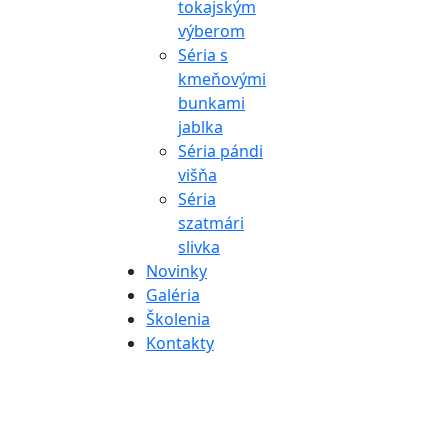
tokajským
výberom
Séria s
kmeňovými
bunkami
jablka
Séria pándi
višňa
Séria
szatmári
slivka
Novinky
Galéria
Školenia
Kontakty