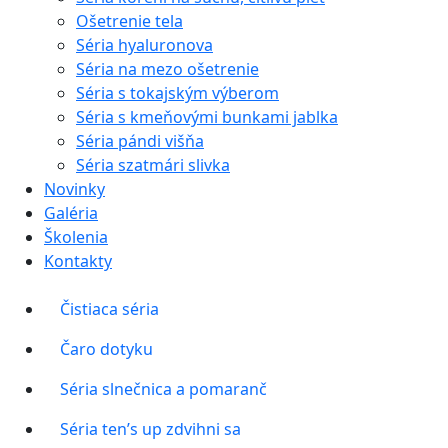
Ošetrenie tela
Séria hyaluronova
Séria na mezo ošetrenie
Séria s tokajským výberom
Séria s kmeňovými bunkami jablka
Séria pándi višňa
Séria szatmári slivka
Novinky
Galéria
Školenia
Kontakty
Čistiaca séria
Čaro dotyku
Séria slnečnica a pomaranč
Séria ten’s up zdvihni sa