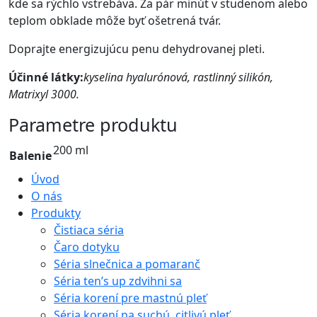
kde sa rýchlo vstrebáva. Za pár minút v studenom alebo
teplom obklade môže byť ošetrená tvár.
Doprajte energizujúcu penu dehydrovanej pleti.
Účinné látky:
kyselina hyalurónová, rastlinný silikón,
Matrixyl 3000.
Parametre produktu
200 ml
Balenie
Úvod
O nás
Produkty
Čistiaca séria
Čaro dotyku
Séria slnečnica a pomaranč
Séria ten’s up zdvihni sa
Séria korení pre mastnú pleť
Séria korení na suchú, citlivú pleť