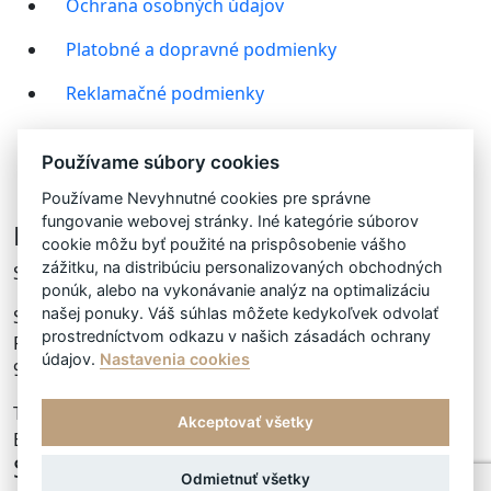
Ochrana osobných údajov
Platobné a dopravné podmienky
Reklamačné podmienky
Ako nakupovať?
Používame súbory cookies
FACEBOOK
Používame Nevyhnutné cookies pre správne
fungovanie webovej stránky. Iné kategórie súborov
Distribútor slovakia&czech republik
cookie môžu byť použité na prispôsobenie vášho
zážitku, na distribúciu personalizovaných obchodných
Since 2013
ponúk, alebo na vykonávanie analýz na optimalizáciu
našej ponuky. Váš súhlas môžete kedykoľvek odvolať
Sanus Per Aquam s.r.o.
prostredníctvom odkazu v našich zásadách ochrany
Palatínova 38,
údajov.
Nastavenia cookies
945 01 Komárno
Tel.:
+421 908 833 680
Akceptovať všetky
Email:
info@heliadprofessional.sk
Sledujte nás na FACEBOOKU
Odmietnuť všetky