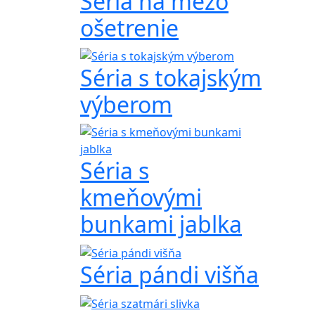
Séria na mezo
ošetrenie
Séria s tokajským
výberom
Séria s
kmeňovými
bunkami jablka
Séria pándi višňa