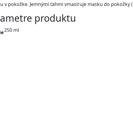
nu v pokožke. Jemnými ťahmi vmasíruje masku do pokožky (
rametre produktu
250 ml
ie