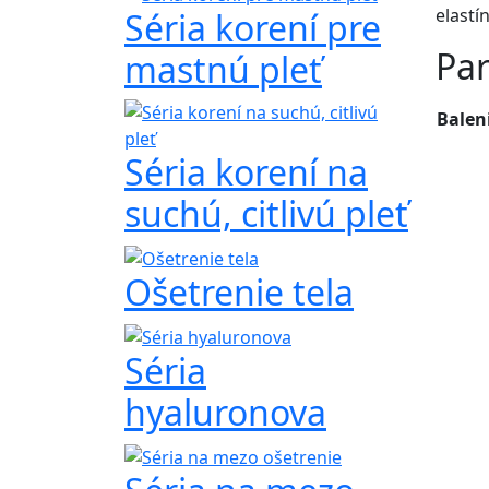
elastí
Séria korení pre
Pa
mastnú pleť
Balen
Séria korení na
suchú, citlivú pleť
Ošetrenie tela
Séria
hyaluronova