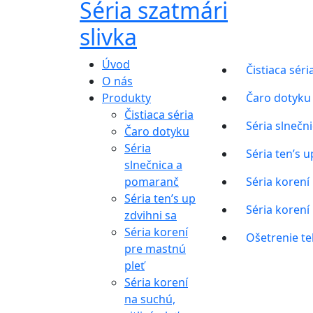
Séria szatmári
slivka
Úvod
Čistiaca séri
O nás
Produkty
Čaro dotyku
Čistiaca séria
Séria slnečn
Čaro dotyku
Séria
Séria ten’s u
slnečnica a
pomaranč
Séria korení
Séria ten’s up
Séria korení 
zdvihni sa
Séria korení
Ošetrenie te
pre mastnú
pleť
Séria korení
na suchú,