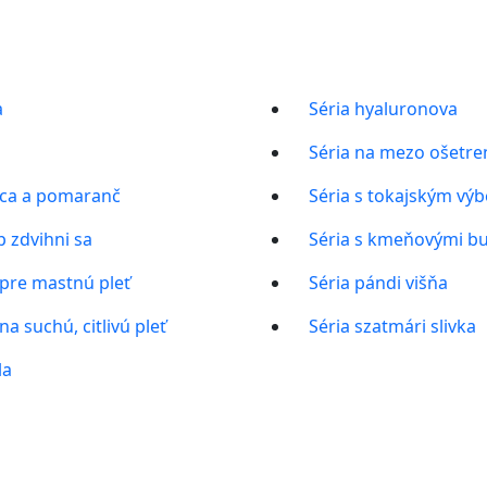
a
Séria hyaluronova
Séria na mezo ošetre
ica a pomaranč
Séria s tokajským vý
p zdvihni sa
Séria s kmeňovými bu
 pre mastnú pleť
Séria pándi višňa
na suchú, citlivú pleť
Séria szatmári slivka
la