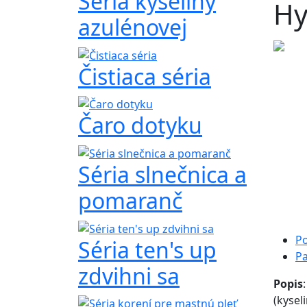
Séria kyseliny
Hy
azulénovej
Čistiaca séria
Čaro dotyku
Séria slnečnica a
pomaranč
Po
Séria ten's up
P
zdvihni sa
Popis
(kysel