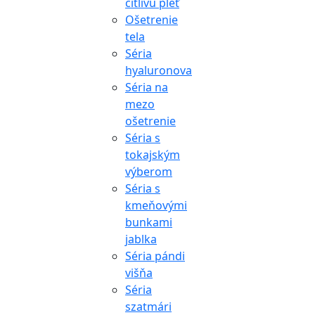
citlivú pleť
Ošetrenie
tela
Séria
hyaluronova
Séria na
mezo
ošetrenie
Séria s
tokajským
výberom
Séria s
kmeňovými
bunkami
jablka
Séria pándi
višňa
Séria
szatmári